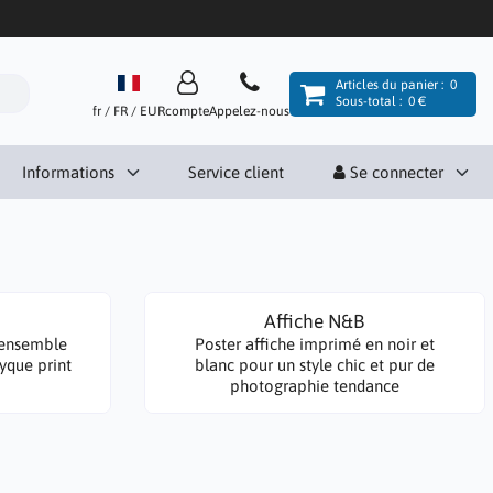
Articles du panier :
0
Sous-total :
0 €
fr / FR / EUR
compte
Appelez-nous
Informations
Service client
Se connecter
Affiche N&B
n ensemble
Poster affiche imprimé en noir et
yque print
blanc pour un style chic et pur de
photographie tendance