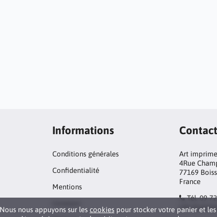
Informations
Contact
Conditions générales
Art imprim
4Rue Cham
Confidentialité
77169 Boiss
France
Mentions
Tél. 09 7
Livraison
info@artim
Nous nous appuyons sur les
cookies
pour stocker votre panier et les