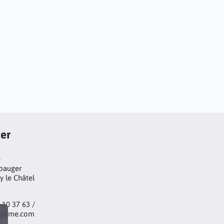
er
e
pauger
y le Châtel
2 10 37 63 /
prime.com