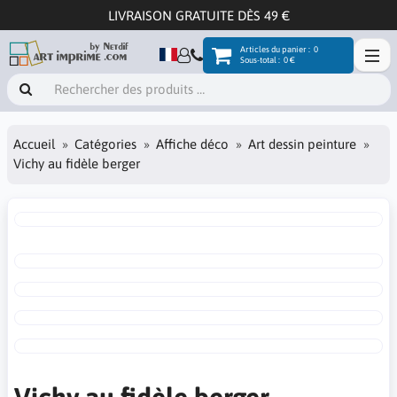
LIVRAISON GRATUITE DÈS 49 €
Articles du panier :
0
Sous-total :
0 €
Accueil
Catégories
Affiche déco
Art dessin peinture
Vichy au fidèle berger
Vichy au fidèle berger